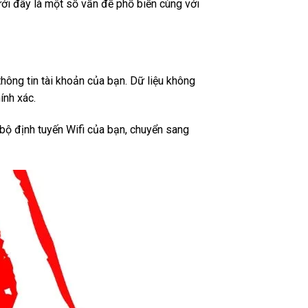
ưới đây là một số vấn đề phổ biến cùng với
thông tin tài khoản của bạn. Dữ liệu không
ính xác.
bộ định tuyến Wifi của bạn, chuyển sang