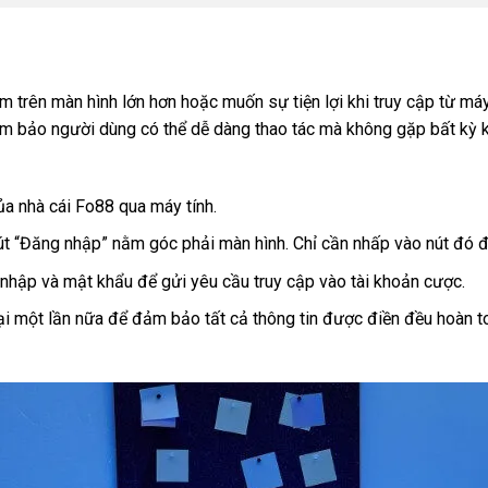
ệm trên màn hình lớn hơn hoặc muốn sự tiện lợi khi truy cập từ m
ảm bảo người dùng có thể dễ dàng thao tác mà không gặp bất kỳ k
ủa nhà cái Fo88 qua máy tính.
nút “Đăng nhập” nằm góc phải màn hình. Chỉ cần nhấp vào nút đó
nhập và mật khẩu để gửi yêu cầu truy cập vào tài khoản cược.
 lại một lần nữa để đảm bảo tất cả thông tin được điền đều hoàn 