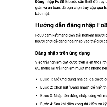
Đăng nhập Fo88
là bước cần thiết để truy 
giản và an toàn, dù bạn chọn truy cập qua
bảo mật.
Hướng dẫn đăng nhập Fo
Fo88 cam kết mang đến trải nghiệm người dù
người chơi dễ dàng hòa nhập vào thế giới c
Đăng nhập trên ứng dụng
Việc trải nghiệm đặt cược trên điện thoại th
ưu, mang lại trải nghiệm mượt mà không ké
Bước 1: Mở ứng dụng nhà cái đã được cài 
Bước 2: Chọn nút “Đăng nhập” để hiển th
Bước 3: Nhập tên đăng nhập cùng với mật
Bước 4: Sau khi điền xong thì kiểm tra k