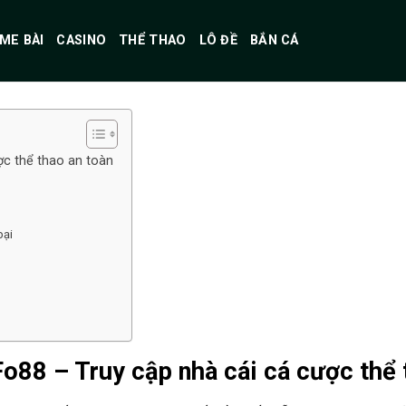
ME BÀI
CASINO
THỂ THAO
LÔ ĐỀ
BẮN CÁ
ợc thể thao an toàn
bại
o88 – Truy cập nhà cái cá cược thể 