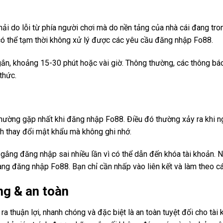
ải do lỗi từ phía người chơi mà do nền tảng của nhà cái đang trong
có thể tạm thời không xử lý được các yêu cầu đăng nhập Fo88.
gắn, khoảng 15-30 phút hoặc vài giờ. Thông thường, các thông báo
thức.
hường gặp nhất khi đăng nhập Fo88. Điều đó thường xảy ra khi ng
h thay đổi mật khẩu mà không ghi nhớ.
ắng đăng nhập sai nhiều lần vì có thể dẫn đến khóa tài khoản. 
ang đăng nhập Fo88. Bạn chỉ cần nhấp vào liên kết và làm theo cá
ng & an toàn
a thuận lợi, nhanh chóng và đặc biệt là an toàn tuyệt đối cho tà