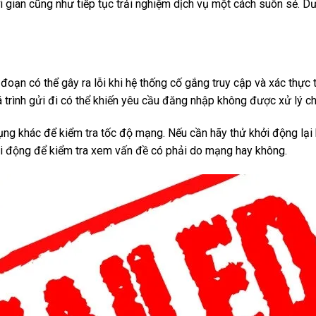
i gian cũng như tiếp tục trải nghiệm dịch vụ một cách suôn sẻ. D
 đoạn có thể gây ra lỗi khi hệ thống cố gắng truy cập và xác thực 
á trình gửi đi có thể khiến yêu cầu đăng nhập không được xử lý ch
ng khác để kiểm tra tốc độ mạng. Nếu cần hãy thử khởi động lại 
i động để kiểm tra xem vấn đề có phải do mạng hay không.