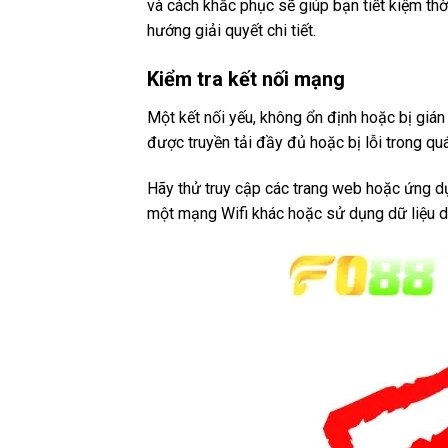
và cách khắc phục sẽ giúp bạn tiết kiệm thờ
hướng giải quyết chi tiết.
Kiểm tra kết nối mạng
Một kết nối yếu, không ổn định hoặc bị gián
được truyền tải đầy đủ hoặc bị lỗi trong qu
Hãy thử truy cập các trang web hoặc ứng dụ
một mạng Wifi khác hoặc sử dụng dữ liệu d