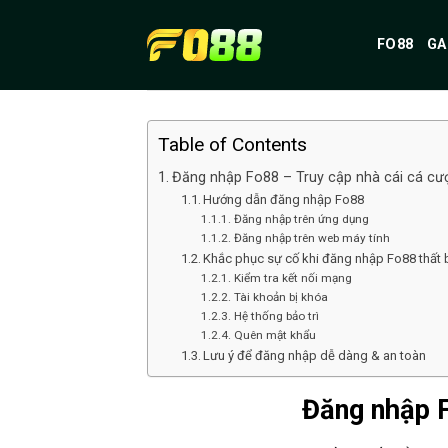
Bỏ
qua
FO88
GA
nội
dung
Table of Contents
Đăng nhập Fo88 – Truy cập nhà cái cá cư
Hướng dẫn đăng nhập Fo88
Đăng nhập trên ứng dụng
Đăng nhập trên web máy tính
Khắc phục sự cố khi đăng nhập Fo88 thất 
Kiểm tra kết nối mạng
Tài khoản bị khóa
Hệ thống bảo trì
Quên mật khẩu
Lưu ý để đăng nhập dễ dàng & an toàn
Đăng nhập F