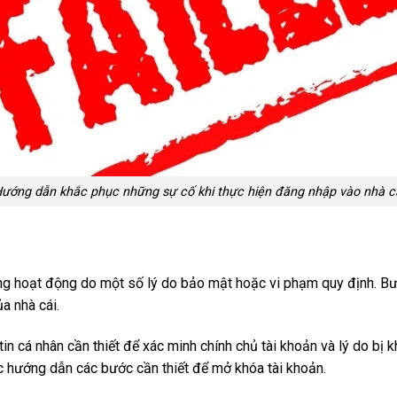
ướng dẫn khắc phục những sự cố khi thực hiện đăng nhập vào nhà c
ng hoạt động do một số lý do bảo mật hoặc vi phạm quy định. Bước
a nhà cái.
n cá nhân cần thiết để xác minh chính chủ tài khoản và lý do bị k
c hướng dẫn các bước cần thiết để mở khóa tài khoản.