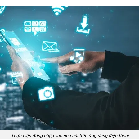
Thực hiện đăng nhập vào nhà cái trên ứng dụng điện thoại