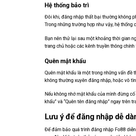
Hệ thống bảo trì
Đôi khi, đăng nhập thất bại thường không ph
Trong những trường hợp như vậy, hệ thống 
Bạn nên thử lại sau một khoảng thời gian n
trang chủ hoặc các kênh truyền thông chính 
Quên mật khẩu
Quên mật khẩu là một trong những vấn đề t
không thường xuyên đăng nhập, hoặc vô tìn
Nếu không nhớ mật khẩu của mình đừng cố g
khẩu” và “Quên tên đăng nhập” ngay trên tr
Lưu ý để đăng nhập dễ dà
Để đảm bảo quá trình đăng nhập Fo88 diễn r