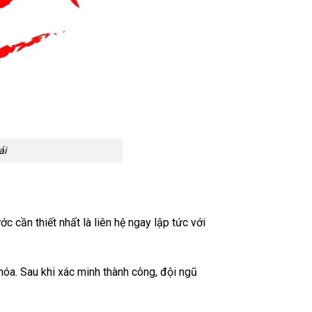
ái
 cần thiết nhất là liên hệ ngay lập tức với
hóa. Sau khi xác minh thành công, đội ngũ