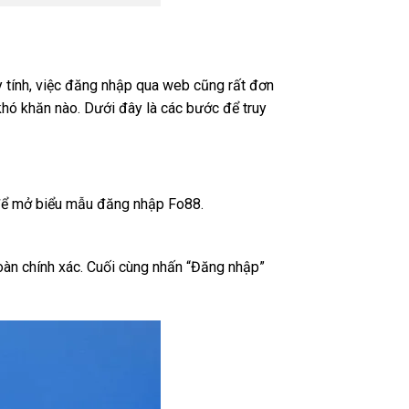
áy tính, việc đăng nhập qua web cũng rất đơn
hó khăn nào. Dưới đây là các bước để truy
 để mở biểu mẫu đăng nhập Fo88.
toàn chính xác. Cuối cùng nhấn “Đăng nhập”