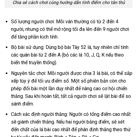
Chia sẻ cách chơi cùng hướng dẫn tính điểm cho tân thủ
Số lượng người chơi: Mỗi ván thường có từ 2 đến 4
người, nhưng có thể mở rộng tối đa lên đến 9 người chơi
để tăng phần kịch tính.
Bộ bài sử dụng: Dùng bộ bài Tây 52 lá, tuy nhiên chỉ tính
các quân bài từ 2 đến A (bỏ các lá 10, J, Q, K nếu theo
biến thể truyền thống).
Nguyên tắc chơi: Mỗi người được chia 3 lá bài, có thể sắp
xếp tùy ý để tối ưu điểm số. Một số phiên bản còn cho
phép đổi bài một lần duy nhất để nâng cao cơ hội chiến
thắng. Sau khi hoàn tất, tất cả người chơi sẽ lật bài để so
sánh điểm.
Cách xác định người thắng: Người có tổng điểm cao nhất
sẽ giành chiến thắng. Nếu hai người bằng điểm, sẽ xét
đến chất của lá bài cao nhất để phân định thắng theo thứ