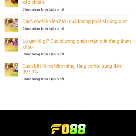
khung
kép chuẩn
là
Chức năng bình luận bị tắt
ở
gì?
Đề
Top
về
Cách chơi lô xiên hiệu quả không phải ai cũng biết
những
kép
cách
Chức năng bình luận bị tắt
ở
là
nuôi
Cách
gì?
lô
chơi
Lô gan là gì? Các phương pháp nhận biết đáng tham
Tìm
chất
lô
hiểu
khảo
lượng
xiên
dấu
Chức năng bình luận bị tắt
ở
hiệu
hiệu
Lô
quả
và
gan
không
Cách bắt lô rơi tiềm năng, tăng cơ hội trúng đến
cách
là
phải
99.99%
đánh
gì?
ai
đề
Chức năng bình luận bị tắt
ở
Các
cũng
kép
Cách
phương
biết
chuẩn
bắt
pháp
lô
nhận
rơi
biết
tiềm
đáng
năng,
tham
tăng
khảo
cơ
hội
trúng
đến