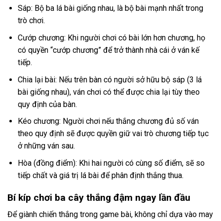
Sáp: Bộ ba lá bài giống nhau, là bộ bài mạnh nhất trong
trò chơi.
Cướp chương: Khi người chơi có bài lớn hơn chương, họ
có quyền “cướp chương” để trở thành nhà cái ở ván kế
tiếp.
Chia lại bài: Nếu trên bàn có người sở hữu bộ sáp (3 lá
bài giống nhau), ván chơi có thể được chia lại tùy theo
quy định của bàn.
Kéo chương: Người chơi nếu thắng chương đủ số ván
theo quy định sẽ được quyền giữ vai trò chương tiếp tục
ở những ván sau.
Hòa (đồng điểm): Khi hai người có cùng số điểm, sẽ so
tiếp chất và giá trị lá bài để phân định thắng thua.
Bí kíp chơi ba cây thắng đậm ngay lần đầu
Để giành chiến thắng trong game bài, không chỉ dựa vào may