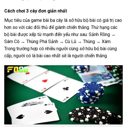
Cách chơi 3 cây đơn giản nhất
Mục tiêu của game bài ba cây là sở hữu bộ bài có giá trị cao
hơn so với các đối thủ để giành chiến thắng. Thứ hạng các
bộ bài được xếp từ mạnh đến yếu như sau: Sảnh Rồng →
Sám Cô → Thùng Phá Sảnh → Cù Lũ → Thùng → Xám.
Trong trường hợp có nhiều người cùng sở hữu bộ bài cùng
cấp, người có lá bài cao nhất sẽ là người chiến thắng.