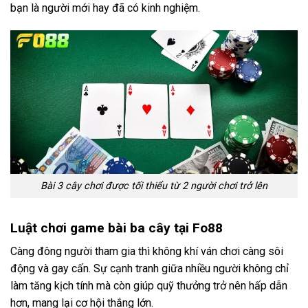
bạn là người mới hay đã có kinh nghiệm.
Bài 3 cây chơi được tối thiểu từ 2 người chơi trở lên
Luật chơi game bài ba cây tại Fo88
Càng đông người tham gia thì không khí ván chơi càng sôi
động và gay cấn. Sự cạnh tranh giữa nhiều người không chỉ
làm tăng kịch tính mà còn giúp quỹ thưởng trở nên hấp dẫn
hơn, mang lại cơ hội thắng lớn.