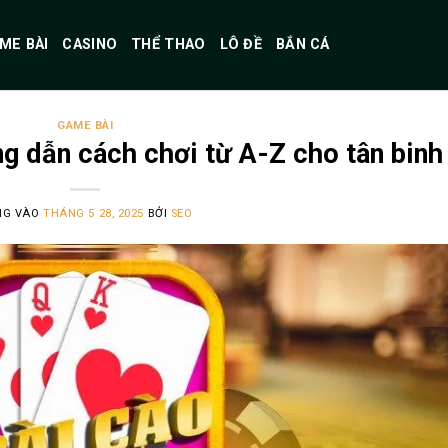
ME BÀI
CASINO
THỂ THAO
LÔ ĐỀ
BẮN CÁ
GAME BÀI
ng dẫn cách chơi từ A-Z cho tân binh
NG VÀO
THÁNG 5 28, 2025
BỞI
SEO