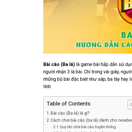
Bài cào (Ba lá)
là game bài hấp dẫn sử dụng
người nhận 3 lá bài. Chỉ trong vài giây, ng
những bộ bài đặc biệt như sáp, ba tây hay 
tính.
Table of Contents
Bài cào (Ba lá) là gì?
Cách chơi bài cào (ba lá) dành cho newbie
Quy tắc chơi bài cào truyền thống