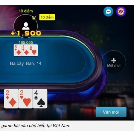
ề game bài cào phổ biến tại Việt Nam