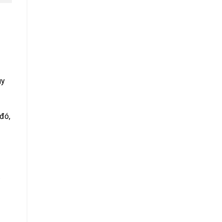
uy
 đó,
.