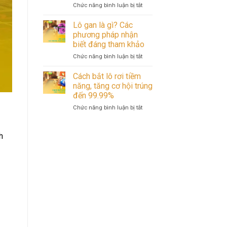
Chức năng bình luận bị tắt
ở
Tìm
lượng
Cách
hiểu
chơi
dấu
Lô gan là gì? Các
lô
hiệu
phương pháp nhận
xiên
và
biết đáng tham khảo
hiệu
cách
Chức năng bình luận bị tắt
ở
quả
đánh
Lô
không
đề
gan
phải
Cách bắt lô rơi tiềm
kép
là
ai
chuẩn
năng, tăng cơ hội trúng
gì?
cũng
đến 99.99%
Các
biết
Chức năng bình luận bị tắt
ở
phương
Cách
pháp
bắt
nhận
lô
biết
h
rơi
đáng
tiềm
tham
năng,
khảo
tăng
cơ
hội
trúng
đến
99.99%