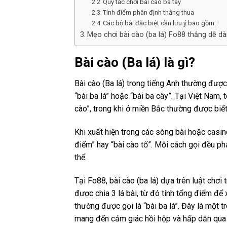
Quy tắc chơi bài cào ba tây
Tính điểm phân định thắng thua
Các bộ bài đặc biệt cần lưu ý bao gồm:
Mẹo chơi bài cào (ba lá) Fo88 thắng dễ d
Bài cào (Ba lá) là gì?
Bài cào (Ba lá) trong tiếng Anh thường đượ
“bài ba lá” hoặc “bài ba cây”. Tại Việt Nam,
cào”, trong khi ở miền Bắc thường được biết 
Khi xuất hiện trong các sòng bài hoặc casino
điểm” hay “bài cào tố”. Mỗi cách gọi đều p
thể.
Tại Fo88, bài cào (ba lá) dựa trên luật chơi
được chia 3 lá bài, từ đó tính tổng điểm để 
thường được gọi là “bài ba lá”. Đây là một 
mang đến cảm giác hồi hộp và hấp dẫn qua 