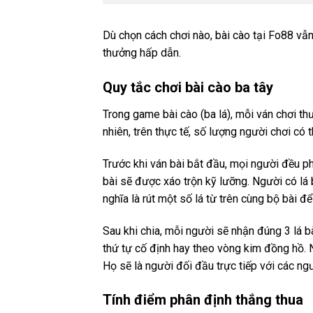
Dù chọn cách chơi nào, bài cào tại Fo88 vẫn
thưởng hấp dẫn.
Quy tắc chơi bài cào ba tây
Trong game bài cào (ba lá), mỗi ván chơi th
nhiên, trên thực tế, số lượng người chơi có 
Trước khi ván bài bắt đầu, mọi người đều ph
bài sẽ được xáo trộn kỹ lưỡng. Người có lá 
nghĩa là rút một số lá từ trên cùng bộ bài đ
Sau khi chia, mỗi người sẽ nhận đúng 3 lá b
thứ tự cố định hay theo vòng kim đồng hồ. Nế
Họ sẽ là người đối đầu trực tiếp với các ngư
Tính điểm phân định thắng thua