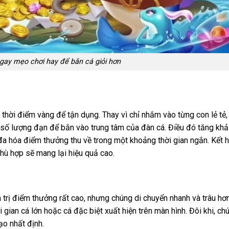
gay mẹo chơi hay để bắn cá giỏi hơn
 thời điểm vàng để tận dụng. Thay vì chỉ nhắm vào từng con lẻ tẻ,
 số lượng đạn để bắn vào trung tâm của đàn cá. Điều đó tăng khả
 đa hóa điểm thưởng thu về trong một khoảng thời gian ngắn. Kết 
hù hợp sẽ mang lại hiệu quả cao.
 trị điểm thưởng rất cao, nhưng chúng di chuyển nhanh và trâu hơn
i gian cá lớn hoặc cá đặc biệt xuất hiện trên màn hình. Đôi khi, ch
ạo nhất định.