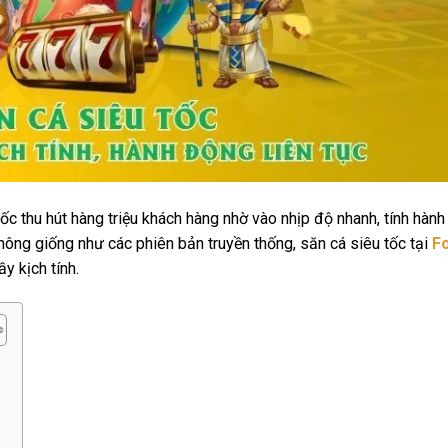
ốc thu hút hàng triệu khách hàng nhờ vào nhịp độ nhanh, tính hành
ông giống như các phiên bản truyền thống, săn cá siêu tốc tại
F
y kịch tính.
i