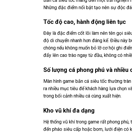
Bắn cá siêu tốc mang đến một trải nghiệm h
Những đặc điểm nổi bật tạo nên sự độc đáo 
Tốc độ cao, hành động liên tục
Đây là đặc điểm cốt lõi làm nên tên gọi siê
độ di chuyển nhanh hơn đáng kể. Điều này b
chóng nếu không muốn bỏ lỡ cơ hội ghi điểm
đẩy lên cao trào ngay từ đầu, không có nhi
Số lượng cá phong phú và nhiều 
Màn hình game bắn cá siêu tốc thường tràn 
ra nhiều mục tiêu để khách hàng lựa chọn và
trong bối cảnh nhiều cá cùng xuất hiện.
Kho vũ khí đa dạng
Hệ thống vũ khí trong game rất phong phú, 
đến pháo siêu cấp hoặc bom, lưới điện có k