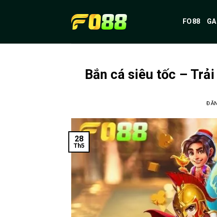
Bỏ
qua
FO88
GA
nội
dung
Bắn cá siêu tốc – Trải
ĐĂ
28
Th5