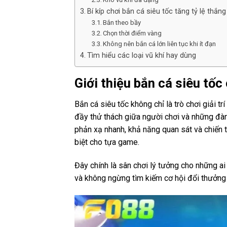
Bí kíp chơi bắn cá siêu tốc tăng tỷ lệ thắng
Bắn theo bầy
Chọn thời điểm vàng
Không nên bắn cá lớn liên tục khi ít đạn
Tìm hiểu các loại vũ khí hay dùng
Giới thiệu bắn cá siêu tốc 
Bắn cá siêu tốc không chỉ là trò chơi giải t
đầy thử thách giữa người chơi và những đàn
phản xạ nhanh, khả năng quan sát và chiến 
biệt cho tựa game.
Đây chính là sân chơi lý tưởng cho những a
và không ngừng tìm kiếm cơ hội đổi thưởng 