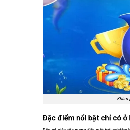
Khám p
Đặc điểm nổi bật chỉ có ở