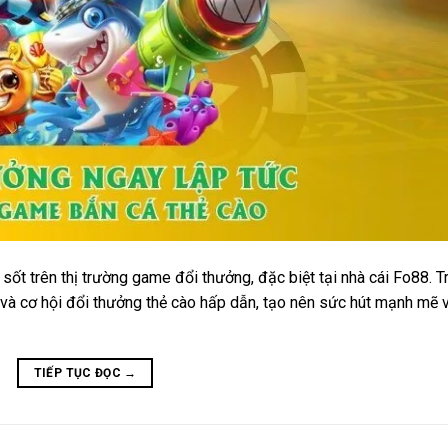
y sốt trên thị trường game đổi thưởng, đặc biệt tại nhà cái Fo88. T
t và cơ hội đổi thưởng thẻ cào hấp dẫn, tạo nên sức hút mạnh mẽ 
TIẾP TỤC ĐỌC
→