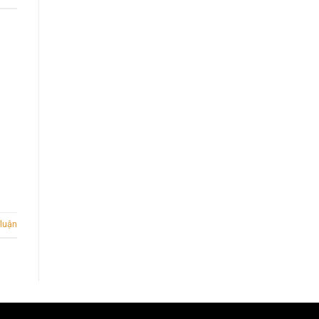
đến
99.99%
luận