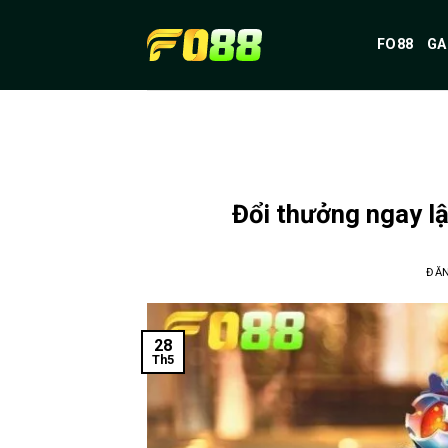
Bỏ
qua
FO88
GA
nội
dung
Đổi thưởng ngay l
ĐĂ
28
Th5