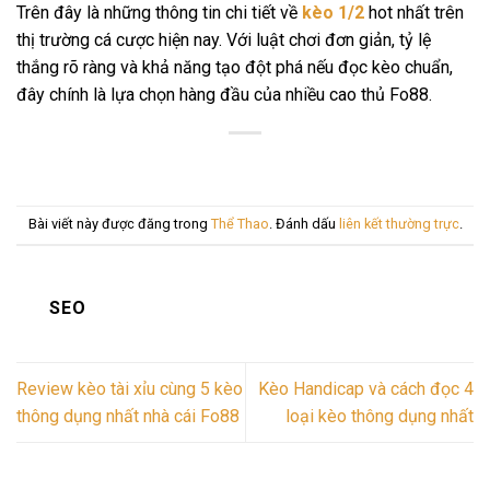
Trên đây là những thông tin chi tiết về
kèo 1/2
hot nhất trên
thị trường cá cược hiện nay. Với luật chơi đơn giản, tỷ lệ
thắng rõ ràng và khả năng tạo đột phá nếu đọc kèo chuẩn,
đây chính là lựa chọn hàng đầu của nhiều cao thủ Fo88.
Bài viết này được đăng trong
Thể Thao
. Đánh dấu
liên kết thường trực
.
SEO
Review kèo tài xỉu cùng 5 kèo
Kèo Handicap và cách đọc 4
thông dụng nhất nhà cái Fo88
loại kèo thông dụng nhất