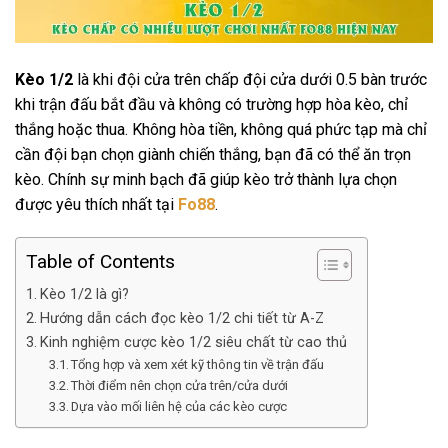
Kèo 1/2
là khi đội cửa trên chấp đội cửa dưới 0.5 bàn trước
khi trận đấu bắt đầu và không có trường hợp hòa kèo, chỉ
thắng hoặc thua. Không hòa tiền, không quá phức tạp mà chỉ
cần đội bạn chọn giành chiến thắng, bạn đã có thể ăn trọn
kèo. Chính sự minh bạch đã giúp kèo trở thành lựa chọn
được yêu thích nhất tại
Fo88
.
Table of Contents
Kèo 1/2 là gì?
Hướng dẫn cách đọc kèo 1/2 chi tiết từ A-Z
Kinh nghiệm cược kèo 1/2 siêu chất từ cao thủ
Tổng hợp và xem xét kỹ thông tin về trận đấu
Thời điểm nên chọn cửa trên/cửa dưới
Dựa vào mối liên hệ của các kèo cược