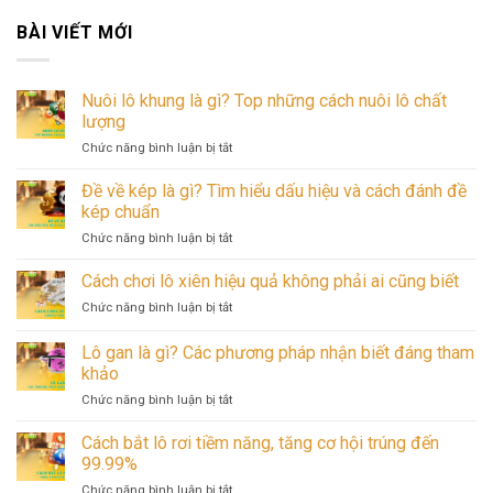
BÀI VIẾT MỚI
Nuôi lô khung là gì? Top những cách nuôi lô chất
lượng
Chức năng bình luận bị tắt
ở
Nuôi
lô
Đề về kép là gì? Tìm hiểu dấu hiệu và cách đánh đề
khung
kép chuẩn
là
Chức năng bình luận bị tắt
ở
gì?
Đề
Top
về
Cách chơi lô xiên hiệu quả không phải ai cũng biết
những
kép
cách
Chức năng bình luận bị tắt
ở
là
nuôi
Cách
gì?
lô
chơi
Lô gan là gì? Các phương pháp nhận biết đáng tham
Tìm
chất
lô
hiểu
khảo
lượng
xiên
dấu
Chức năng bình luận bị tắt
ở
hiệu
hiệu
Lô
quả
và
gan
không
Cách bắt lô rơi tiềm năng, tăng cơ hội trúng đến
cách
là
phải
99.99%
đánh
gì?
ai
đề
Chức năng bình luận bị tắt
ở