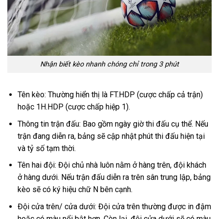
Nhận biết kèo nhanh chóng chỉ trong 3 phút
Tên kèo: Thường hiển thị là FT.HDP (cược chấp cả trận)
hoặc 1H.HDP (cược chấp hiệp 1).
Thông tin trận đấu: Bao gồm ngày giờ thi đấu cụ thể. Nếu
trận đang diễn ra, bảng sẽ cập nhật phút thi đấu hiện tại
và tỷ số tạm thời.
Tên hai đội: Đội chủ nhà luôn nằm ở hàng trên, đội khách
ở hàng dưới. Nếu trận đấu diễn ra trên sân trung lập, bảng
kèo sẽ có ký hiệu chữ N bên cạnh.
Đội cửa trên/ cửa dưới: Đội cửa trên thường được in đậm
hoặc có màu nổi bật hơn. Còn lại, đội cửa dưới sẽ có màu