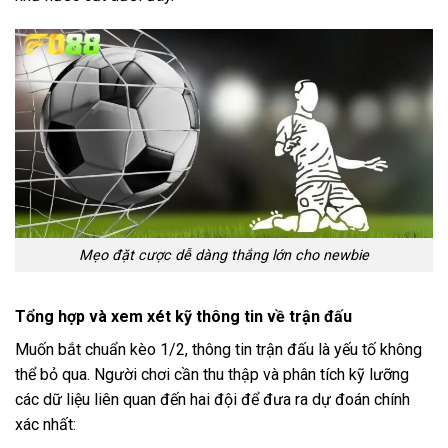
Mẹo đặt cược dễ dàng thắng lớn cho newbie
Tổng hợp và xem xét kỹ thông tin về trận đấu
Muốn bắt chuẩn kèo 1/2, thông tin trận đấu là yếu tố không
thể bỏ qua. Người chơi cần thu thập và phân tích kỹ lưỡng
các dữ liệu liên quan đến hai đội để đưa ra dự đoán chính
xác nhất: