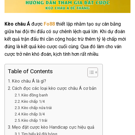
Kèo châu Á
được
Fo88
thiết lập nhằm tạo sự cân bằng
giữa hai đội thi đấu có sự chênh lệch quá lớn. Khi dự đoán
kết quả trận đấu thì cần cộng hoặc trừ thêm tỷ lệ chấp mới
đúng là kết quả kèo cược cuối cùng. Qua đó làm cho ván
cược trở nên khó đoán, kịch tính hơn rất nhiều.
Table of Contents
Kèo châu Á là gì?
Cách đọc các loại kèo cược châu Á cơ bản
Kèo đồng banh
Kèo chấp 1/4
Kèo chấp nửa trái
Kèo chấp 3/4
Kèo chấp 1 trái
Mẹo đặt cược kèo Handicap cực hiệu quả
Tìm hiểu kỹ đội bóng