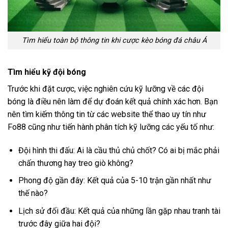
Tìm hiểu toàn bộ thông tin khi cược kèo bóng đá châu Á
Tìm hiểu kỹ đội bóng
Trước khi đặt cược, việc nghiên cứu kỹ lưỡng về các đội
bóng là điều nên làm để dự đoán kết quả chính xác hơn. Bạn
nên tìm kiếm thông tin từ các website thể thao uy tín như
Fo88 cũng như tiến hành phân tích kỹ lưỡng các yếu tố như:
Đội hình thi đấu: Ai là cầu thủ chủ chốt? Có ai bị mắc phải
chấn thương hay treo giò không?
Phong độ gần đây: Kết quả của 5-10 trận gần nhất như
thế nào?
Lịch sử đối đầu: Kết quả của những lần gặp nhau tranh tài
trước đây giữa hai đội?