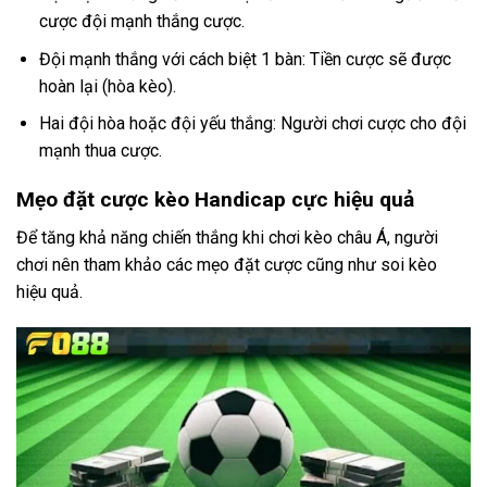
cược đội mạnh thắng cược.
Đội mạnh thắng với cách biệt 1 bàn: Tiền cược sẽ được
hoàn lại (hòa kèo).
Hai đội hòa hoặc đội yếu thắng: Người chơi cược cho đội
mạnh thua cược.
Mẹo đặt cược kèo Handicap cực hiệu quả
Để tăng khả năng chiến thắng khi chơi kèo châu Á, người
chơi nên tham khảo các mẹo đặt cược cũng như soi kèo
hiệu quả.