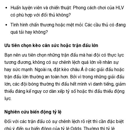
Huấn luyện viên và chiến thuật: Phong cách chơi của HLV
có phù hợp với đối thủ không?
Tình hình chấn thương hoặc mệt mỏi: Các cầu thủ có đang
quá tải hay không?
Ưu tiên chọn kèo cân sức hoặc trận đấu lớn
Bạn nên ưu tiên chọn những trận đấu mà hai đội có thực lực
tương đương, không có sự chênh lệch quá lớn về nhân sự
hay sức mạnh. Ngoài ra, đặt kèo châu Á ở các giải đấu hoặc
trận đấu lớn thường an toàn hơn. Bởi vì trong những giải đấu
lớn, các đội bóng thường thi đấu hết mình vì danh tiếng, giảm
thiểu đáng kể nguy cơ dàn xếp tỷ số hoặc thi đấu thiếu động
lực.
Nghiên cứu biến động tỷ lệ
Đối với các trận đấu có sự chênh lệch rõ rệt thì cần đặc biệt
chú ý đến sự biến động của tỷ lệ Odds. Thường thì tỷ lệ