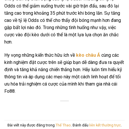
Odds có thể giảm xuống trước vài giờ trận đấu, sau đó lại
tăng cao trong khoảng 35 phút trước khi bóng lăn. Sự tăng
cao về tỷ lệ Odds có thể cho thấy đội bóng mạnh hơn đang
gặp bất lợi nào đó. Trong những tình huống như vậy, việc
cược vào đội kèo dưới có thể là một lựa lựa chọn ăn chắc
hơn.
Hy vọng những kiến thức hữu ích về
kèo châu Á
cùng các
kinh nghiệm đặt cược trên sẽ giúp bạn dễ dàng đưa ra quyết
định và tăng khả năng chiến thắng hơn. Hãy luôn tìm hiểu kỹ
thông tin và áp dụng các mẹo này một cách linh hoạt để tối
ưu hóa trải nghiệm cá cược của mình khi tham gia nhà cái
Fo88.
Bài viết này được đăng trong
Thể Thao
. Đánh dấu
liên kết thường trực
.